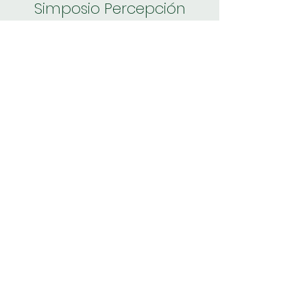
Simposio Percepción
remota y SIG en sistemas
socio-ecológicos costero-
marinos
Establecer el estado del arte del
tema a nivel nacional, tendencias a
nivel internacional y generar un
espacio de discusión con los
participantes
Simposio Del Eco a la
Ecología: Aplicaciones de la
bioacústica