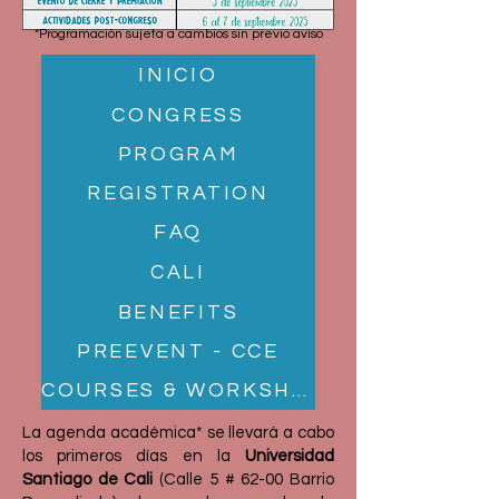
*Programación sujeta a cambios sin previo aviso
INICIO
CONGRESS
PROGRAM
REGISTRATION
FAQ
CALI
BENEFITS
PREEVENT - CCE
COURSES & WORKSHOPS
La agenda académica* se llevará a cabo
los primeros días en la
Universidad
Santiago de Cali
(Calle 5 # 62-00 Barrio