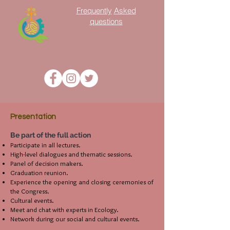
Frequently
Asked
questions
#CCE2025
Presentation
Be part of the full action
Participate in all lectures.
High-level dialogues and thematic sessions.
Panel of decision makers.
Graduation reunion.
Experience the opening and closing ceremonies of
the Congress.
Cultural events.
Meet and chat with experts in Ecology.
Network during our social and cultural events.