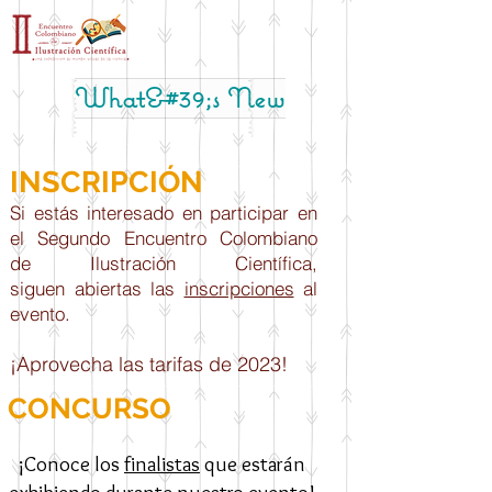
What&#39;s New
INSCRIPCIÓN
Si estás intere
sa
do en part
icipar en
el Segundo Encuentro Colombiano
de Ilustración Científica,
siguen
abiertas las
inscripciones
al
evento.
¡Aprovecha las tarifas de 2023!
CONCURSO
¡Conoce los
finalis
tas
que estarán