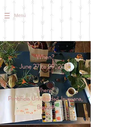
Menú
When?
June 27 to 29, 2018
Where?
Pontificia Universidad Javeriana,
Bogotá